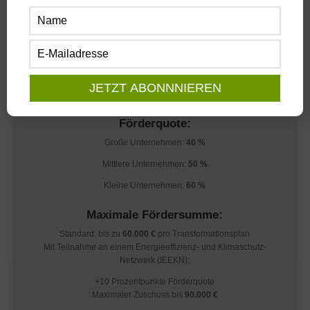
Förderhöhe: Wie hoch ist der
Zuschuss?
Die Förderung erfolgt als nicht rückzahlbarer Zuschuss gemäß
Artikel 49 AGVO.
Förderquote:
Große Unternehmen:
40 %
Mittlere Unternehmen:
50 %
Kleine Unternehmen:
60 %
Maximale Fördersumme:
Standard: bis zu
60.000 €
pro Transformationsplan
Mit Teilnahme an einem Energieeffizienz- und Klimaschutz-
Netzwerk (IEEKN):
+10 Prozentpunkte Förderquote
Maximaler Zuschuss bis
90.000 €