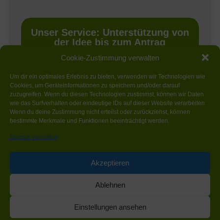
Unser Service: Unterstützung von
der Idee bis zum Antrag
Wir begleiten Sie bei der Akquise und Umsetzung Ihrer
Cookie-Zustimmung verwalten
Förderprojekte:
Um dir ein optimales Erlebnis zu bieten, verwenden wir Technologien wie
✓
Prüfung der Förderfähigkeit
Cookies, um Geräteinformationen zu speichern und/oder darauf
zuzugreifen. Wenn du diesen Technologien zustimmst, können wir Daten
✓
Auswahl der passenden Technologie
wie das Surfverhalten oder eindeutige IDs auf dieser Website verarbeiten.
✓
Erstellung der erforderlichen Unterlagen
Wenn du deine Zustimmung nicht erteilst oder zurückziehst, können
bestimmte Merkmale und Funktionen beeinträchtigt werden.
✓
Unterstützung bei Antragstellung und Umsetzung
Dienste verwalten
Akzeptieren
IMPRESSUM
COOKIE-RICHTLINIE (EU)
Ablehnen
DATENSCHUTZRICHTLINIEN
Einstellungen ansehen
© 2026 Sustainergy-Institut GmbH |