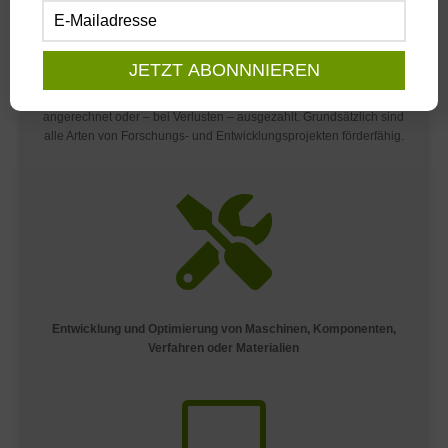
beträgt bis zu 12 Mio. Euro pro Unternehmensverbund und
Geschäftsjahr bei einer Förderquote von 25 Prozent (35 Prozent
für KMU). Für Projekte ab dem 2. Januar 2026 können Gemein-
und Betriebskosten pauschal mit 20 Prozent angesetzt werden.
Die Forschungszulage wird auf die Ertragsteuerschuld
angerechnet oder – bei Verlusten – ausgezahlt. Grundsätzlich sind
alle Arten von Forschungs- und Entwicklungsprojekten förderfähig.

Entwicklung und Optimierung von Maschinen, Komponenten,
Verfahren oder Materialien
