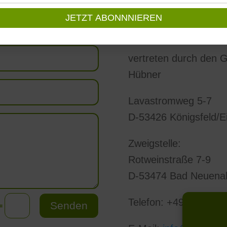
Sustainergy-Institu
für Nachhaltigkeit & E
vertreten durch den Ge
Hübner
Lavastromweg 5-7
D-53426 Königsfeld/Ei
Zweigstelle:
Rotweinstraße 7-9
D-53474 Bad Neuenah
Telefon: +49 (0) 2641
Senden
=