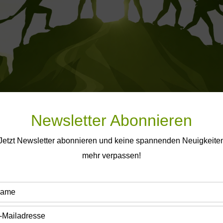
Newsletter Abonnieren
Jetzt Newsletter abonnieren und keine spannenden Neuigkeite
ten Schritt zur Transformation 
mehr verpassen!
reuen uns über Ihre Kontaktauf
Kontaktdaten: