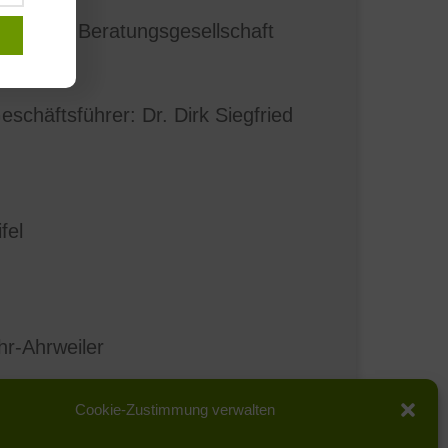
t GmbH |
Beratungsgesellschaft
nergie
schäftsführer: Dr. Dirk Siegfried
fel
r-Ahrweiler
 308 32-0
Cookie-Zustimmung verwalten