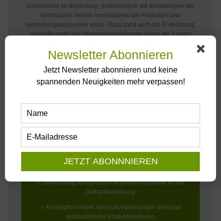
zunehmend an Bedeutung. Insbesondere die Erwartungen der
Verbraucher treiben Innovationen bei Produkten und
Herstellungsprozessen voran. Dazu zählt auch die Entwicklung
umweltfreundlicher Verpackungslösungen sowie der Einsatz
nachhaltiger und möglichst regionaler Rohstoffe.
Newsletter Abonnieren
Jetzt Newsletter abonnieren und keine
spannenden Neuigkeiten mehr verpassen!
Beispiele für Forschungs- und
Entwicklungsaktivitäten in der
Lebensmittelbranche
✓
Entwicklung von Backwaren mit reduziertem Zucker- und
Salzgehalt, erhöhtem Proteingehalt oder Ballaststoffen
✓
Entwicklung von Produkten ohne künstliche Zusatzstoffe,
inklusive der Optimierung von Sauerteigverfahren für
bessere Verdaulichkeit und Aroma
✓ Entwicklung hochpräziser Inspektionssysteme für die
Getränkeabfüllung
✓ Konzeption neuer Verpackungslösungen inklusive
automatisierter Produktionslinien